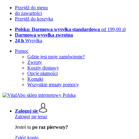
Przejdź do menu
do zawartości
Przejdź do koszyka
Polska: Darmowa wysyłka standardowa
od 199,00 zł
Darmowa wysyłka zwrotna
24 h
Wysyłka
Pomoc
Gdzie jest moje zamówienie?
Zwroty
Koszty dostawy
Opcje płatności
Kontakt
Wszystkie tematy pomocy
Zaloguj się
Zaloguj się teraz
Jesteś tu
po raz pierwszy?
Załóż konto