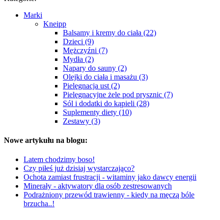
Marki
Kneipp
Balsamy i kremy do ciała (22)
Dzieci (9)
Mężczyźni (7)
Mydła (2)
Napary do sauny (2)
Olejki do ciała i masażu (3)
Pielęgnacja ust (2)
Pielęgnacyjne żele pod prysznic (7)
Sól i dodatki do kąpieli (28)
Suplementy diety (10)
Zestawy (3)
Nowe artykułu na blogu:
Latem chodzimy boso!
Czy piłeś już dzisiaj wystarczająco?
Ochota zamiast frustracji - witaminy jako dawcy energii
Minerały - aktywatory dla osób zestresowanych
Podrażniony przewód trawienny - kiedy na męczą bóle
brzucha..!