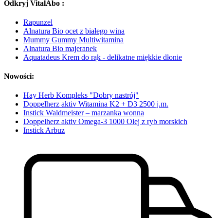
Odkryj VitalAbo :
Rapunzel
Alnatura Bio ocet z białego wina
Mummy Gummy Multiwitamina
Alnatura Bio majeranek
Aquatadeus Krem do rąk - delikatne miękkie dłonie
Nowości:
Hay Herb Kompleks "Dobry nastrój"
Doppelherz aktiv Witamina K2 + D3 2500 j.m.
Instick Waldmeister – marzanka wonna
Doppelherz aktiv Omega-3 1000 Olej z ryb morskich
Instick Arbuz