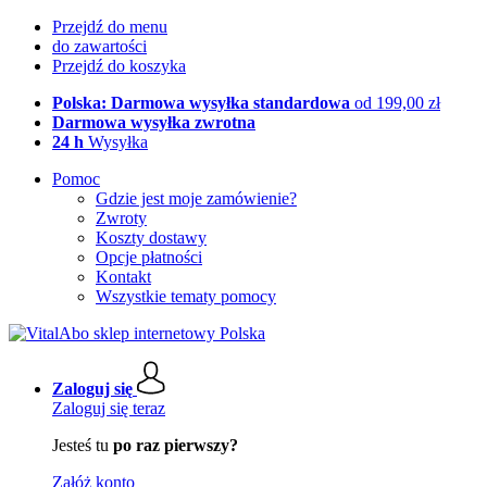
Przejdź do menu
do zawartości
Przejdź do koszyka
Polska: Darmowa wysyłka standardowa
od 199,00 zł
Darmowa wysyłka zwrotna
24 h
Wysyłka
Pomoc
Gdzie jest moje zamówienie?
Zwroty
Koszty dostawy
Opcje płatności
Kontakt
Wszystkie tematy pomocy
Zaloguj się
Zaloguj się teraz
Jesteś tu
po raz pierwszy?
Załóż konto