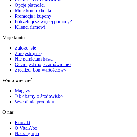
Opcje płatności
Moje konto klienta
Promocje i kupony
Potrzebujesz więcej pomocy?
Klienci firmowi
Moje konto
Zaloguj się
Zarejestruj się
Nie pamiętam hasła
Gdzie jest moje zamówienie?
Zrealizuj bon wartościowy
Warto wiedzieć
Magazyn
Jak dbamy o środowisko
Wycofanie produktu
O nas
Kontakt
O VitalAbo
Nasza grupa