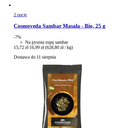
2 opcje
Cosmoveda
Sambar Masala -​ Bio, 25 g
-7%
Na pyszna zupę sambar
15,72 zł
16,99 zł
(628,80 zł / kg)
Dostawa do 11 sierpnia