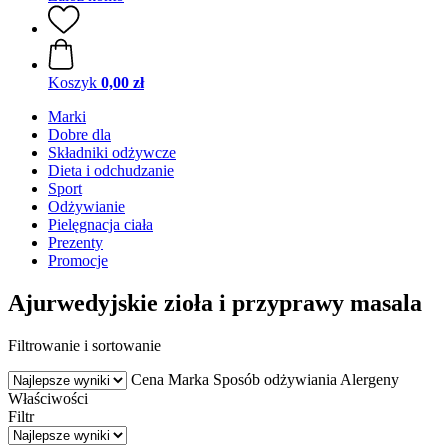
Koszyk
0,00 zł
Marki
Dobre dla
Składniki odżywcze
Dieta i odchudzanie
Sport
Odżywianie
Pielęgnacja ciała
Prezenty
Promocje
Ajurwedyjskie zioła i przyprawy masala
Filtrowanie i sortowanie
Cena
Marka
Sposób odżywiania
Alergeny
Właściwości
Filtr