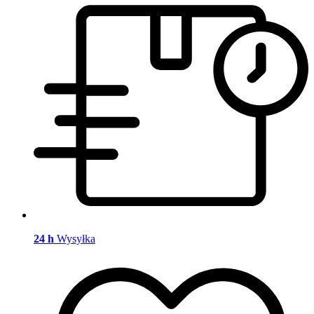
24 h
Wysyłka