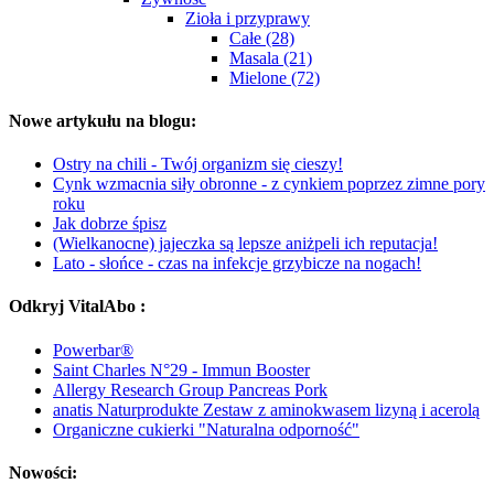
Zioła i przyprawy
Całe (28)
Masala (21)
Mielone (72)
Nowe artykułu na blogu:
Ostry na chili - Twój organizm się cieszy!
Cynk wzmacnia siły obronne - z cynkiem poprzez zimne pory
roku
Jak dobrze śpisz
(Wielkanocne) jajeczka są lepsze aniżpeli ich reputacja!
Lato - słońce - czas na infekcje grzybicze na nogach!
Odkryj VitalAbo :
Powerbar®
Saint Charles N°29 - Immun Booster
Allergy Research Group Pancreas Pork
anatis Naturprodukte Zestaw z aminokwasem lizyną i acerolą
Organiczne cukierki "Naturalna odporność"
Nowości: