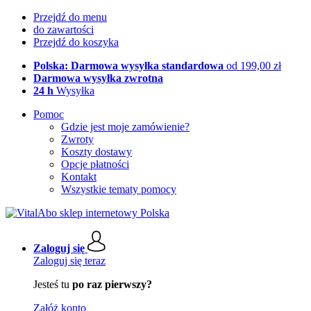
Przejdź do menu
do zawartości
Przejdź do koszyka
Polska: Darmowa wysyłka standardowa
od 199,00 zł
Darmowa wysyłka zwrotna
24 h
Wysyłka
Pomoc
Gdzie jest moje zamówienie?
Zwroty
Koszty dostawy
Opcje płatności
Kontakt
Wszystkie tematy pomocy
Zaloguj się
Zaloguj się teraz
Jesteś tu
po raz pierwszy?
Załóż konto