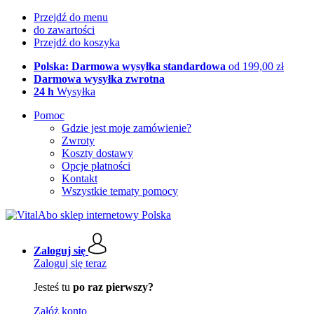
Przejdź do menu
do zawartości
Przejdź do koszyka
Polska: Darmowa wysyłka standardowa
od 199,00 zł
Darmowa wysyłka zwrotna
24 h
Wysyłka
Pomoc
Gdzie jest moje zamówienie?
Zwroty
Koszty dostawy
Opcje płatności
Kontakt
Wszystkie tematy pomocy
Zaloguj się
Zaloguj się teraz
Jesteś tu
po raz pierwszy?
Załóż konto