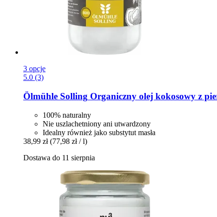
3 opcje
5.0 (3)
Ölmühle Solling
Organiczny olej kokosowy z pier
100% naturalny
Nie uszlachetniony ani utwardzony
Idealny również jako substytut masła
38,99 zł
(77,98 zł / l)
Dostawa do 11 sierpnia