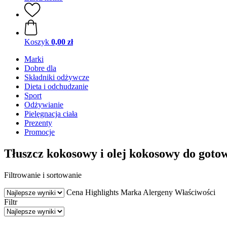
Koszyk
0,00 zł
Marki
Dobre dla
Składniki odżywcze
Dieta i odchudzanie
Sport
Odżywianie
Pielęgnacja ciała
Prezenty
Promocje
Tłuszcz kokosowy i olej kokosowy do goto
Filtrowanie i sortowanie
Cena
Highlights
Marka
Alergeny
Właściwości
Filtr