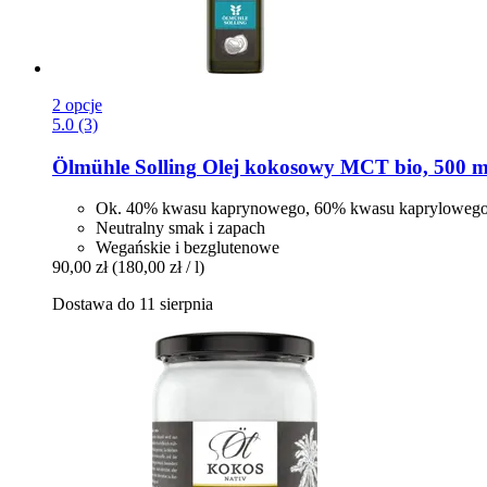
2 opcje
5.0 (3)
Ölmühle Solling
Olej kokosowy MCT bio, 500 m
Ok. 40% kwasu kaprynowego, 60% kwasu kapryloweg
Neutralny smak i zapach
Wegańskie i bezglutenowe
90,00 zł
(180,00 zł / l)
Dostawa do 11 sierpnia