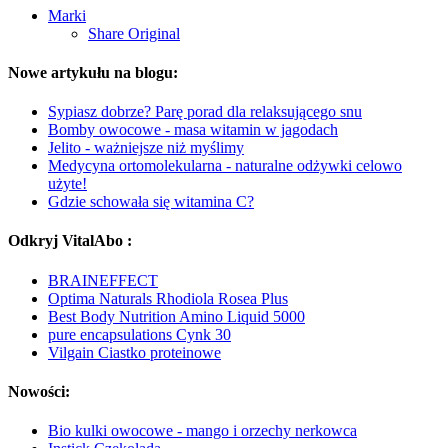
Marki
Share Original
Nowe artykułu na blogu:
Sypiasz dobrze? Parę porad dla relaksującego snu
Bomby owocowe - masa witamin w jagodach
Jelito - ważniejsze niż myślimy
Medycyna ortomolekularna - naturalne odżywki celowo
użyte!
Gdzie schowała się witamina C?
Odkryj VitalAbo :
BRAINEFFECT
Optima Naturals Rhodiola Rosea Plus
Best Body Nutrition Amino Liquid 5000
pure encapsulations Cynk 30
Vilgain Ciastko proteinowe
Nowości:
Bio kulki owocowe - mango i orzechy nerkowca