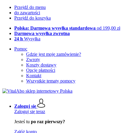
Przejdź do menu
do zawartości
Przejdź do koszyka
Polska: Darmowa wysyłka standardowa
od 199,00 zł
Darmowa wysyłka zwrotna
24 h
Wysyłka
Pomoc
Gdzie jest moje zamówienie?
Zwroty
Koszty dostawy
Opcje płatności
Kontakt
Wszystkie tematy pomocy
Zaloguj się
Zaloguj się teraz
Jesteś tu
po raz pierwszy?
Załóż konto