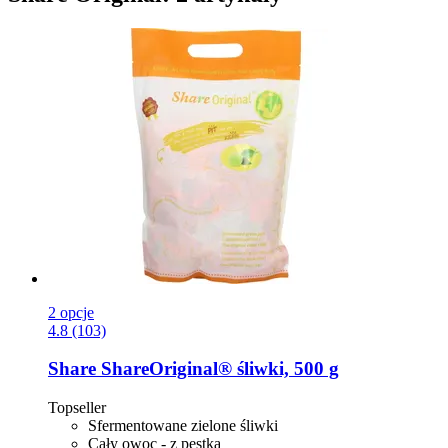
2 opcje
4.8 (103)
Share
ShareOriginal® śliwki, 500 g
Topseller
Sfermentowane zielone śliwki
Cały owoc - z pestką