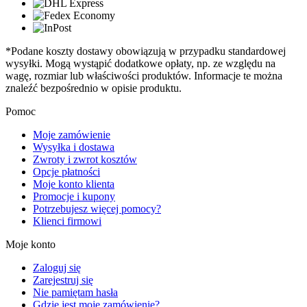
*Podane koszty dostawy obowiązują w przypadku standardowej
wysyłki. Mogą wystąpić dodatkowe opłaty, np. ze względu na
wagę, rozmiar lub właściwości produktów. Informacje te można
znaleźć bezpośrednio w opisie produktu.
Pomoc
Moje zamówienie
Wysyłka i dostawa
Zwroty i zwrot kosztów
Opcje płatności
Moje konto klienta
Promocje i kupony
Potrzebujesz więcej pomocy?
Klienci firmowi
Moje konto
Zaloguj się
Zarejestruj się
Nie pamiętam hasła
Gdzie jest moje zamówienie?