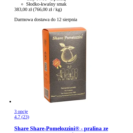
Słodko-kwaśny smak
383,00 zł
(766,00 zł / kg)
Darmowa dostawa do 12 sierpnia
3 opcje
4.7 (23)
Share
Share-​Pomelozzini® -​ pralina ze