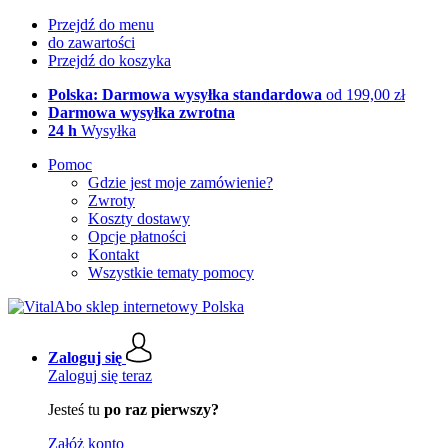
Przejdź do menu
do zawartości
Przejdź do koszyka
Polska: Darmowa wysyłka standardowa
od 199,00 zł
Darmowa wysyłka zwrotna
24 h
Wysyłka
Pomoc
Gdzie jest moje zamówienie?
Zwroty
Koszty dostawy
Opcje płatności
Kontakt
Wszystkie tematy pomocy
Zaloguj się
Zaloguj się teraz
Jesteś tu
po raz pierwszy?
Załóż konto