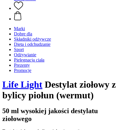
Marki
Dobre dla
Składniki odżywcze
Dieta i odchudzanie
Sport
Odżywianie
Pielęgnacja ciała
Prezenty
Promocje
Life Light
Destylat ziołowy z
bylicy piołun (wermut)
50 ml wysokiej jakości destylatu
ziołowego