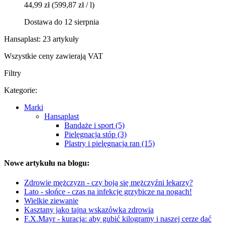
44,99 zł
(599,87 zł / l)
Dostawa do 12 sierpnia
Hansaplast: 23 artykuły
Wszystkie ceny zawierają VAT
Filtry
Kategorie:
Marki
Hansaplast
Bandaże i sport (5)
Pielęgnacja stóp (3)
Plastry i pielęgnacja ran (15)
Nowe artykułu na blogu:
Zdrowie mężczyzn - czy boją się mężczyźni lekarzy?
Lato - słońce - czas na infekcje grzybicze na nogach!
Wielkie ziewanie
Kasztany jako tajna wskazówka zdrowia
F.X.Mayr - kuracja: aby gubić kilogramy i naszej cerze dać