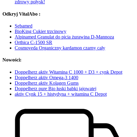
zdrowy połysk!
Odkryj VitalAbo :
Sebamed
BioKing Cukier trzcinowy
Alpinamed Granulat do picia żurawina D-Mannoza
Orthica C-1500 SR
Cosmoveda Organiczny kardamon czarny cały
Nowości:
Doppelherz aktiv Witamina C 1000 + D3 + cynk Depot
Doppelherz aktiv Omega-3 1400
Doppelherz aktiv Kolagen Gums
Doppelherz pure Bio łuski babki jajowatej
aktiv Cynk 15 + histydyna + witamina C Depot