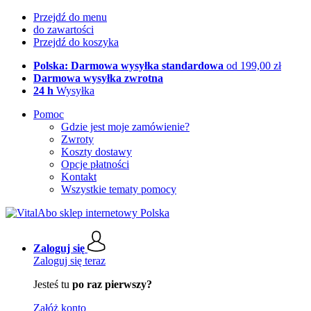
Przejdź do menu
do zawartości
Przejdź do koszyka
Polska: Darmowa wysyłka standardowa
od 199,00 zł
Darmowa wysyłka zwrotna
24 h
Wysyłka
Pomoc
Gdzie jest moje zamówienie?
Zwroty
Koszty dostawy
Opcje płatności
Kontakt
Wszystkie tematy pomocy
Zaloguj się
Zaloguj się teraz
Jesteś tu
po raz pierwszy?
Załóż konto