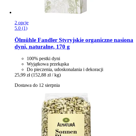
2 opcje
5.0 (1)
Ölmühle Fandler
Styryjskie organiczne nasiona
dyni, naturalne, 170 g
100% pestki dyni
Wyjątkowa przekąska
Do pieczenia, udoskonalania i dekoracji
25,99 zł
(152,88 zł / kg)
Dostawa do 12 sierpnia