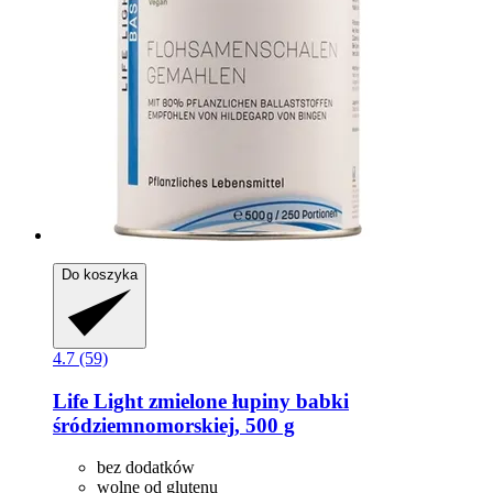
Do koszyka
4.7 (59)
Life Light
zmielone łupiny babki
śródziemnomorskiej, 500 g
bez dodatków
wolne od glutenu