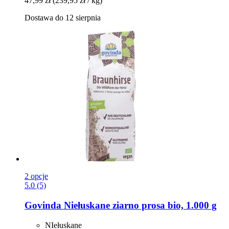
47,99 zł
(239,95 zł / kg)
Dostawa do 12 sierpnia
2 opcje
5.0 (5)
Govinda
Niełuskane ziarno prosa bio, 1.000 g
NIełuskane