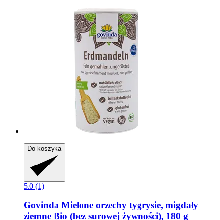
Do koszyka
5.0 (1)
Govinda
Mielone orzechy tygrysie, migdały
ziemne Bio (bez surowej żywności), 180 g