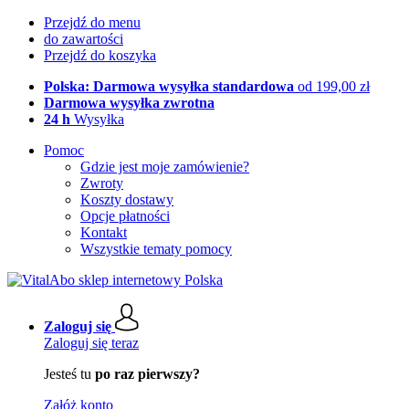
Przejdź do menu
do zawartości
Przejdź do koszyka
Polska: Darmowa wysyłka standardowa
od 199,00 zł
Darmowa wysyłka zwrotna
24 h
Wysyłka
Pomoc
Gdzie jest moje zamówienie?
Zwroty
Koszty dostawy
Opcje płatności
Kontakt
Wszystkie tematy pomocy
Zaloguj się
Zaloguj się teraz
Jesteś tu
po raz pierwszy?
Załóż konto