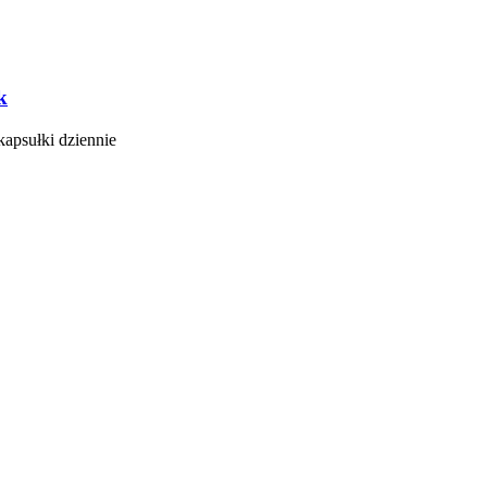
k
apsułki dziennie