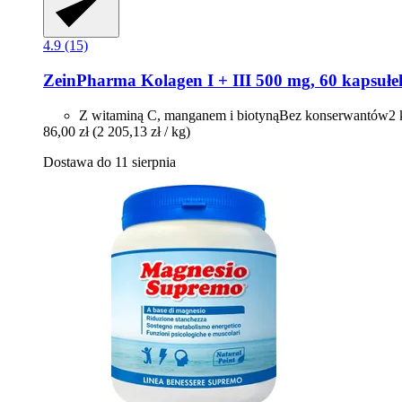
4.9 (15)
ZeinPharma
Kolagen I + III 500 mg, 60 kapsułe
Z witaminą C, manganem i biotynąBez konserwantów2 k
86,00 zł
(2 205,13 zł / kg)
Dostawa do 11 sierpnia