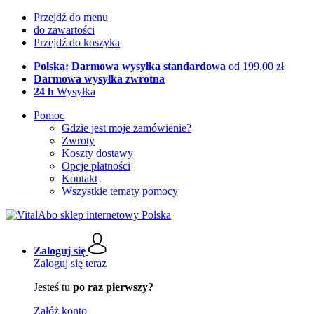
Przejdź do menu
do zawartości
Przejdź do koszyka
Polska: Darmowa wysyłka standardowa
od 199,00 zł
Darmowa wysyłka zwrotna
24 h
Wysyłka
Pomoc
Gdzie jest moje zamówienie?
Zwroty
Koszty dostawy
Opcje płatności
Kontakt
Wszystkie tematy pomocy
Zaloguj się
Zaloguj się teraz
Jesteś tu
po raz pierwszy?
Załóż konto