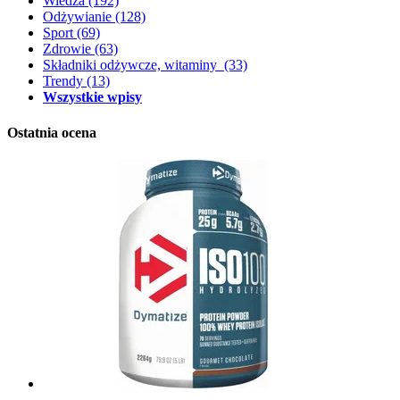
Wiedza
(192)
Odżywianie
(128)
Sport
(69)
Zdrowie
(63)
Składniki odżywcze, witaminy
(33)
Trendy
(13)
Wszystkie wpisy
Ostatnia ocena