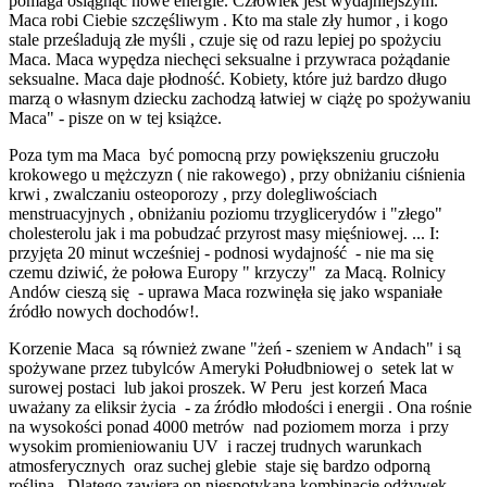
pomaga osiągnąć nowe energie. Człowiek jest wydajniejszym.
Maca robi Ciebie szczęśliwym . Kto ma stale zły humor , i kogo
stale prześladują złe myśli , czuje się od razu lepiej po spożyciu
Maca. Maca wypędza niechęci seksualne i przywraca pożądanie
seksualne. Maca daje płodność. Kobiety, które już bardzo długo
marzą o własnym dziecku zachodzą łatwiej w ciążę po spożywaniu
Maca" - pisze on w tej książce.
Poza tym ma Maca być pomocną przy powiększeniu gruczołu
krokowego u mężczyzn ( nie rakowego) , przy obniżaniu ciśnienia
krwi , zwalczaniu osteoporozy , przy dolegliwościach
menstruacyjnych , obniżaniu poziomu trzyglicerydów i "złego"
cholesterolu jak i ma pobudzać przyrost masy mięśniowej. ... I:
przyjęta 20 minut wcześniej - podnosi wydajność - nie ma się
czemu dziwić, że połowa Europy " krzyczy" za Macą. Rolnicy
Andów cieszą się - uprawa Maca rozwinęła się jako wspaniałe
źródło nowych dochodów!.
Korzenie Maca są również zwane "żeń - szeniem w Andach" i są
spożywane przez tubylców Ameryki Połudbniowej o setek lat w
surowej postaci lub jakoi proszek. W Peru jest korzeń Maca
uważany za eliksir życia - za źródło młodości i energii . Ona rośnie
na wysokości ponad 4000 metrów nad poziomem morza i przy
wysokim promieniowaniu UV i raczej trudnych warunkach
atmosferycznych oraz suchej glebie staje się bardzo odporną
rośliną . Dlatego zawiera on niespotykaną kombinację odżywek ,