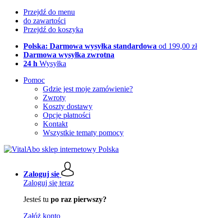
Przejdź do menu
do zawartości
Przejdź do koszyka
Polska: Darmowa wysyłka standardowa
od 199,00 zł
Darmowa wysyłka zwrotna
24 h
Wysyłka
Pomoc
Gdzie jest moje zamówienie?
Zwroty
Koszty dostawy
Opcje płatności
Kontakt
Wszystkie tematy pomocy
Zaloguj się
Zaloguj się teraz
Jesteś tu
po raz pierwszy?
Załóż konto