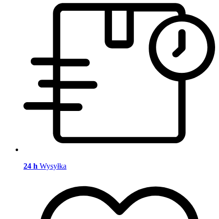
24 h
Wysyłka