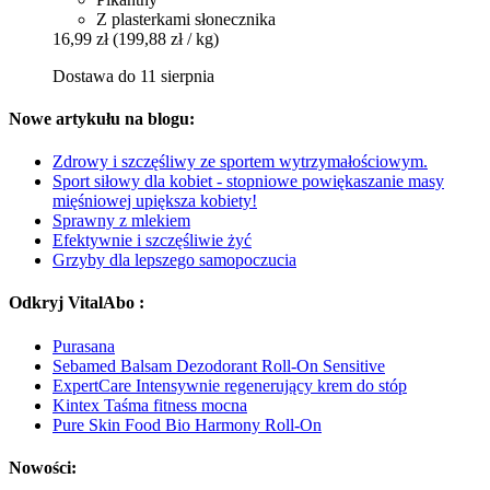
Z plasterkami słonecznika
16,99 zł
(199,88 zł / kg)
Dostawa do 11 sierpnia
Nowe artykułu na blogu:
Zdrowy i szczęśliwy ze sportem wytrzymałościowym.
Sport siłowy dla kobiet - stopniowe powiękaszanie masy
mięśniowej upiększa kobiety!
Sprawny z mlekiem
Efektywnie i szczęśliwie żyć
Grzyby dla lepszego samopoczucia
Odkryj VitalAbo :
Purasana
Sebamed Balsam Dezodorant Roll-On Sensitive
ExpertCare Intensywnie regenerujący krem ​​do stóp
Kintex Taśma fitness mocna
Pure Skin Food Bio Harmony Roll-On
Nowości: