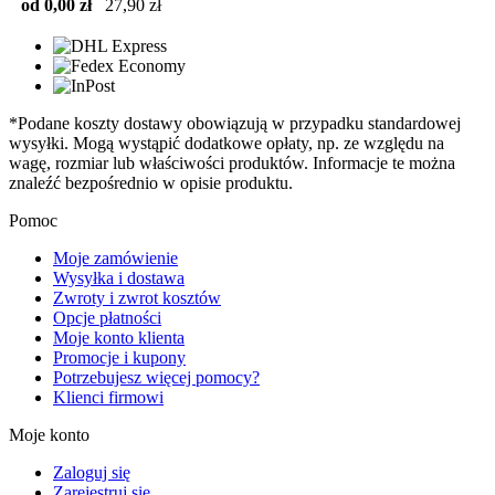
od 0,00 zł
27,90 zł
*Podane koszty dostawy obowiązują w przypadku standardowej
wysyłki. Mogą wystąpić dodatkowe opłaty, np. ze względu na
wagę, rozmiar lub właściwości produktów. Informacje te można
znaleźć bezpośrednio w opisie produktu.
Pomoc
Moje zamówienie
Wysyłka i dostawa
Zwroty i zwrot kosztów
Opcje płatności
Moje konto klienta
Promocje i kupony
Potrzebujesz więcej pomocy?
Klienci firmowi
Moje konto
Zaloguj się
Zarejestruj się