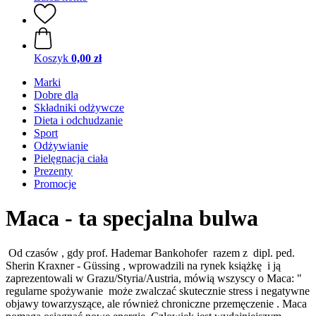
Koszyk
0,00 zł
Marki
Dobre dla
Składniki odżywcze
Dieta i odchudzanie
Sport
Odżywianie
Pielęgnacja ciała
Prezenty
Promocje
Maca - ta specjalna bulwa
Od czasów , gdy prof. Hademar Bankohofer razem z dipl. ped.
Sherin Kraxner - Güssing , wprowadzili na rynek książkę i ją
zaprezentowali w Grazu/Styria/Austria, mówią wszyscy o Maca: "
regularne spożywanie może zwalczać skutecznie stress i negatywne
objawy towarzyszące, ale również chroniczne przemęczenie . Maca