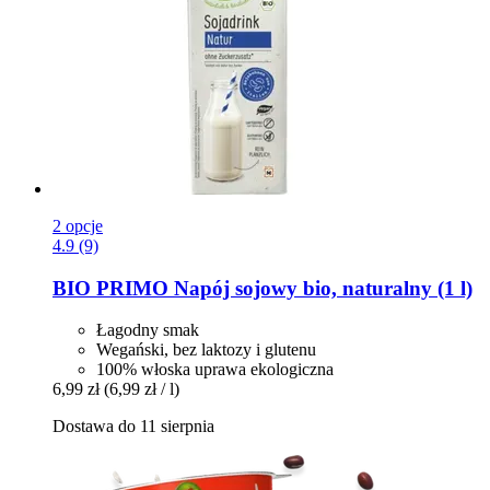
2 opcje
4.9 (9)
BIO PRIMO
Napój sojowy bio, naturalny (1 l)
Łagodny smak
Wegański, bez laktozy i glutenu
100% włoska uprawa ekologiczna
6,99 zł
(6,99 zł / l)
Dostawa do 11 sierpnia