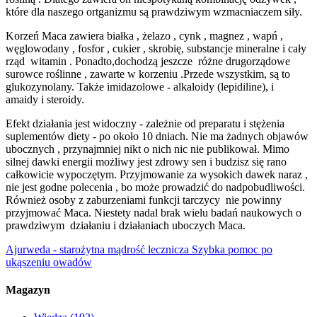
które dla naszego ortganizmu są prawdziwym wzmacniaczem siły.
Korzeń Maca zawiera białka , żelazo , cynk , magnez , wapń ,
węglowodany , fosfor , cukier , skrobię, substancje mineralne i cały
rząd witamin . Ponadto,dochodzą jeszcze różne drugorządowe
surowce roślinne , zawarte w korzeniu .Przede wszystkim, są to
glukozynolany. Także imidazolowe - alkaloidy (lepidiline), i
amaidy i steroidy.
Efekt działania jest widoczny - zależnie od preparatu i stężenia
suplementów diety - po około 10 dniach. Nie ma żadnych objawów
ubocznych , przynajmniej nikt o nich nic nie publikował. Mimo
silnej dawki energii możliwy jest zdrowy sen i budzisz się rano
całkowicie wypoczętym. Przyjmowanie za wysokich dawek naraz ,
nie jest godne polecenia , bo może prowadzić do nadpobudliwości.
Również osoby z zaburzeniami funkcji tarczycy nie powinny
przyjmować Maca. Niestety nadal brak wielu badań naukowych o
prawdziwym działaniu i działaniach uboczych Maca.
Ajurweda - starożytna mądrość lecznicza
Szybka pomoc po
ukąszeniu owadów
Magazyn