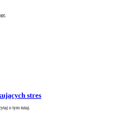
agę.
ujących stres
taj o tym tutaj.