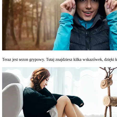
Teraz jest sezon grypowy. Tutaj znajdziesz kilka wskazówek, dzięki