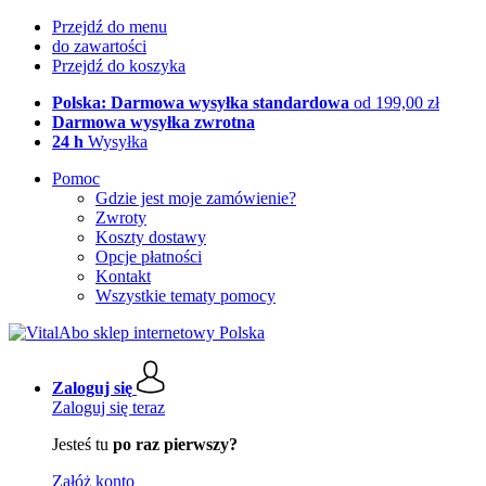
Przejdź do menu
do zawartości
Przejdź do koszyka
Polska: Darmowa wysyłka standardowa
od 199,00 zł
Darmowa wysyłka zwrotna
24 h
Wysyłka
Pomoc
Gdzie jest moje zamówienie?
Zwroty
Koszty dostawy
Opcje płatności
Kontakt
Wszystkie tematy pomocy
Zaloguj się
Zaloguj się teraz
Jesteś tu
po raz pierwszy?
Załóż konto