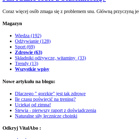
Coraz więcej osób zmaga się z problemem snu. Główną przyczyną j
Magazyn
Wiedza
(192)
Odżywianie
(128)
Sport
(69)
Zdrowie
(63)
Składniki odżywcze, witaminy
(33)
Trendy
(13)
Wszystkie wpisy
Nowe artykułu na blogu:
Dlaczego " gorzkie" jest tak zdrowe
Ile czasu poświęcić na trening?
Uciekaj od zimna!
Stewia - pierwszy raport z doświadczenia
Naturalne siły lecznicze choinki
Odkryj VitalAbo :