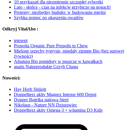
10 przykazań dla niezmiennie szczupłej sylwetki
Lato - słońce - czas na infekcje grzybicze na nogach!
Proteiny: niezbędny budulec w budowaniu mięśni
Szybka pomoc po ukąszeniu owadów
Odkryj VitalAbo :
tetesept
Propolia Organic Pure Propolis to Chew
Mielone orzechy tygrysie, migdały ziemne Bio (bez surowej
żywności)
Alnatura Bio pomidory w puszcze w kawałkach
anatis Naturprodukte Grzyb Chaga
Nowości:
Hay Herb Shilajit
Doppelherz aktiv Magnez Intense 600 Depot
Dopper Butelka stalowa Steel
Nikolaus - Nature NN Dziurawiec
Doppelherz aktiv Omega-3 + witamina D3 Kids