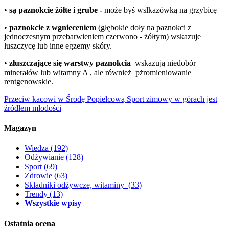
•
są paznokcie żółte i grube -
może byś wslkazówką na grzybicę
•
paznokcie z wgnieceniem
(głębokie doły na paznokci z
jednoczesnym przebarwieniem czerwono - żółtym) wskazuje
łuszczycę lub inne egzemy skóry.
•
złuszczające się warstwy paznokcia
wskazują niedobór
minerałów lub witamny A , ale również pżromieniowanie
rentgenowskie.
Przeciw kacowi w Środę Popielcową
Sport zimowy w górach jest
źródłem młodości
Magazyn
Wiedza
(192)
Odżywianie
(128)
Sport
(69)
Zdrowie
(63)
Składniki odżywcze, witaminy
(33)
Trendy
(13)
Wszystkie wpisy
Ostatnia ocena