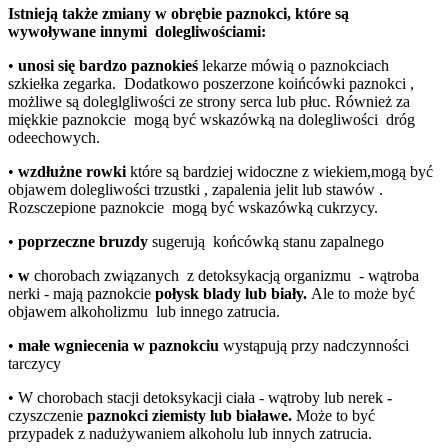
Istnieją także zmiany w obrębie paznokci, które są
wywoływane innymi dolegliwościami:
•
unosi się bardzo paznokieś
lekarze mówią o paznokciach
szkiełka zegarka. Dodatkowo poszerzone koińcówki paznokci ,
możliwe są doleglgliwości ze strony serca lub płuc. Również za
miękkie paznokcie mogą być wskazówką na dolegliwości dróg
odeechowych.
•
wzdłużne rowki
które są bardziej widoczne z wiekiem,mogą być
objawem dolegliwości trzustki , zapalenia jelit lub stawów .
Rozsczepione paznokcie mogą być wskazówką cukrzycy.
•
poprzeczne bruzdy
sugerują końcówką stanu zapalnego
•
w
chorobach związanych z detoksykacją organizmu - wątroba
nerki - mają paznokcie
połysk blady lub biały.
Ale to może być
objawem alkoholizmu lub innego zatrucia.
•
małe wgniecenia w paznokciu
wystąpują przy nadczynności
tarczycy
• W chorobach stacji detoksykacji ciała - wątroby lub nerek
-
czyszczenie
paznokci ziemisty lub białawe.
Może to być
przypadek z nadużywaniem alkoholu lub innych zatrucia.