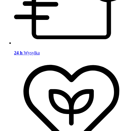
24 h
Wysyłka