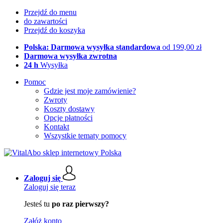
Przejdź do menu
do zawartości
Przejdź do koszyka
Polska: Darmowa wysyłka standardowa
od 199,00 zł
Darmowa wysyłka zwrotna
24 h
Wysyłka
Pomoc
Gdzie jest moje zamówienie?
Zwroty
Koszty dostawy
Opcje płatności
Kontakt
Wszystkie tematy pomocy
Zaloguj się
Zaloguj się teraz
Jesteś tu
po raz pierwszy?
Załóż konto