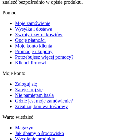
znaleźć bezpośrednio w opisie produktu.
Pomoc
Moje zamówienie
Wysyłka i dostawa
Zwroty i zwrot kosztów
Opcje płatności
Moje konto klienta
Promocje i kupony
Potrzebujesz więcej pomocy?
Klienci firmowi
Moje konto
Zaloguj się
Zarejestruj się
Nie pamiętam hasła
Gdzie jest moje zamówienie?
Zrealizuj bon wartościowy
Warto wiedzieć
Magazyn
Jak dbamy o środowisko
Wycofanie produktu