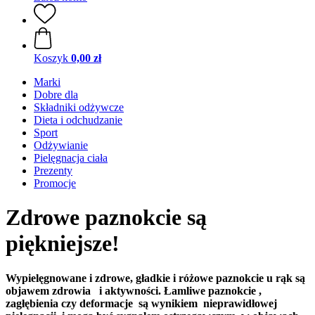
Koszyk
0,00 zł
Marki
Dobre dla
Składniki odżywcze
Dieta i odchudzanie
Sport
Odżywianie
Pielęgnacja ciała
Prezenty
Promocje
Zdrowe paznokcie są
piękniejsze!
Wypielęgnowane i zdrowe, gładkie i różowe paznokcie u rąk są
objawem zdrowia i aktywności. Łamliwe paznokcie ,
zagłębienia czy deformacje są wynikiem nieprawidłowej