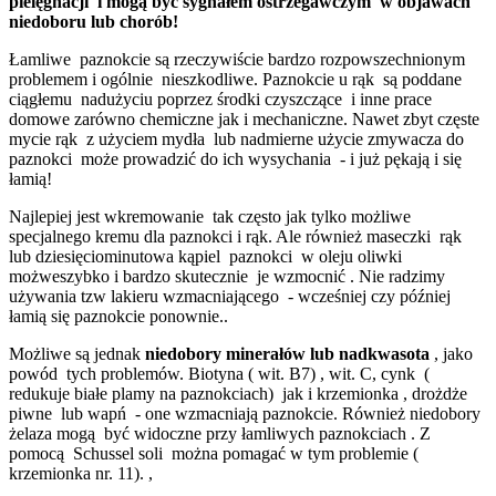
pielęgnacji i mogą być sygnałem ostrzegawczym w objawach
niedoboru lub chorób!
Łamliwe paznokcie są rzeczywiście bardzo rozpowszechnionym
problemem i ogólnie nieszkodliwe. Paznokcie u rąk są poddane
ciągłemu nadużyciu poprzez środki czyszczące i inne prace
domowe zarówno chemiczne jak i mechaniczne. Nawet zbyt częste
mycie rąk z użyciem mydła lub nadmierne użycie zmywacza do
paznokci może prowadzić do ich wysychania - i już pękają i się
łamią!
Najlepiej jest wkremowanie tak często jak tylko możliwe
specjalnego kremu dla paznokci i rąk. Ale również maseczki rąk
lub dziesięciominutowa kąpiel paznokci w oleju oliwki
możweszybko i bardzo skutecznie je wzmocnić . Nie radzimy
używania tzw lakieru wzmacniającego - wcześniej czy później
łamią się paznokcie ponownie..
Możliwe są jednak
niedobory minerałów lub nadkwasota
, jako
powód tych problemów. Biotyna ( wit. B7) , wit. C, cynk (
redukuje białe plamy na paznokciach) jak i krzemionka , drożdże
piwne lub wapń - one wzmacniają paznokcie. Również niedobory
żelaza mogą być widoczne przy łamliwych paznokciach . Z
pomocą Schussel soli można pomagać w tym problemie (
krzemionka nr. 11). ,