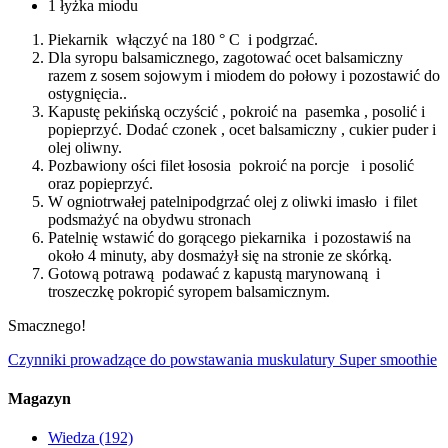
1 łyżka miodu
Piekarnik włączyć na 180 ° C i podgrzać.
Dla syropu balsamicznego, zagotować ocet balsamiczny
razem z sosem sojowym i miodem do połowy i pozostawić do
ostygnięcia..
Kapustę pekińską oczyścić , pokroić na pasemka , posolić i
popieprzyć. Dodać czonek , ocet balsamiczny , cukier puder i
olej oliwny.
Pozbawiony ości filet łososia pokroić na porcje i posolić
oraz popieprzyć.
W ogniotrwałej patelnipodgrzać olej z oliwki imasło i filet
podsmażyć na obydwu stronach
Patelnię wstawić do gorącego piekarnika i pozostawiś na
około 4 minuty, aby dosmażył się na stronie ze skórką.
Gotową potrawą podawać z kapustą marynowaną i
troszeczkę pokropić syropem balsamicznym.
Smacznego!
Czynniki prowadzące do powstawania muskulatury
Super smoothie
Magazyn
Wiedza
(192)