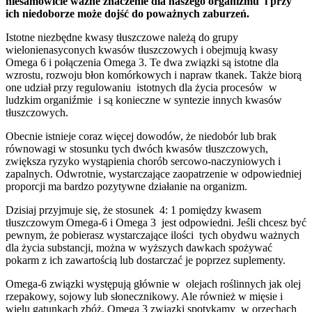
niesamowicie ważne znaczenie dla naszego organizmu i przy
ich niedoborze może dojść do poważnych zaburzeń.
Istotne niezbędne kwasy tłuszczowe należą do grupy
wielonienasyconych kwasów tłuszczowych i obejmują kwasy
Omega 6 i połączenia Omega 3. Te dwa związki są istotne dla
wzrostu, rozwoju błon komórkowych i napraw tkanek. Także biorą
one udział przy regulowaniu istotnych dla życia procesów w
ludzkim organiźmie i są konieczne w syntezie innych kwasów
tłuszczowych.
Obecnie istnieje coraz więcej dowodów, że niedobór lub brak
równowagi w stosunku tych dwóch kwasów tłuszczowych,
zwiększa ryzyko wystąpienia chorób sercowo-naczyniowych i
zapalnych. Odwrotnie, wystarczające zaopatrzenie w odpowiedniej
proporcji ma bardzo pozytywne działanie na organizm.
Dzisiaj przyjmuje się, że stosunek 4: 1 pomiędzy kwasem
tłuszczowym Omega-6 i Omega 3 jest odpowiedni. Jeśli chcesz być
pewnym, że pobierasz wystarczające ilości tych obydwu ważnych
dla życia substancji, można w wyższych dawkach spożywać
pokarm z ich zawartością lub dostarczać je poprzez suplementy.
Omega-6 związki występują głównie w olejach roślinnych jak olej
rzepakowy, sojowy lub słonecznikowy. Ale również w mięsie i
wielu gatunkach zbóż. Omega 3 związki spotykamy w orzechach