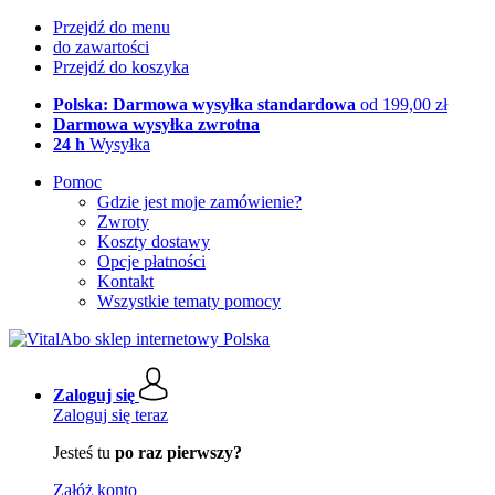
Przejdź do menu
do zawartości
Przejdź do koszyka
Polska: Darmowa wysyłka standardowa
od 199,00 zł
Darmowa wysyłka zwrotna
24 h
Wysyłka
Pomoc
Gdzie jest moje zamówienie?
Zwroty
Koszty dostawy
Opcje płatności
Kontakt
Wszystkie tematy pomocy
Zaloguj się
Zaloguj się teraz
Jesteś tu
po raz pierwszy?
Załóż konto