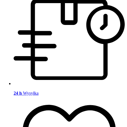
24 h
Wysyłka