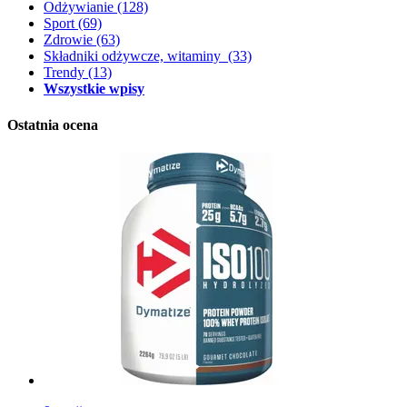
Odżywianie
(128)
Sport
(69)
Zdrowie
(63)
Składniki odżywcze, witaminy
(33)
Trendy
(13)
Wszystkie wpisy
Ostatnia ocena