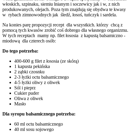
włoskich, szpinaku, siemiu lnianym i soczewicy jak i w, z nich
produkowanych, olejach. Poza tym znajdują się obydwa te kwasy
w rybach zimnowodnych jak śledź, łosoś, tuńczyk i sardela.
Na konies parę propozycji recept dla wszystkich. którzy chcą z
pomocą tych kwasów zrobić coś dobrego dla własnego organizmu.
W tych receptach mamy np. filet łososia z kapustą balsamiczno -
miodową dla czterech osób:
Do tego potrzeba:
400-600 g filet z łososia (ze skórą)
1 kapusta pekińska
2 ząbki czosnku
2-3 łyżki octu balsamicznego
4-5 łyżki oliwy z oliwek
Sól i pieprz
Cukier puder
Oliwa z oliwek
Masło
Dla syropu balsamicznego potrzeba:
60 ml octu balsamicznego
40 ml sosu sojowego