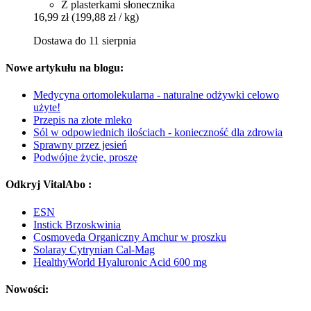
Z plasterkami słonecznika
16,99 zł
(199,88 zł / kg)
Dostawa do 11 sierpnia
Nowe artykułu na blogu:
Medycyna ortomolekularna - naturalne odżywki celowo
użyte!
Przepis na złote mleko
Sól w odpowiednich ilościach - konieczność dla zdrowia
Sprawny przez jesień
Podwójne życie, proszę
Odkryj VitalAbo :
ESN
Instick Brzoskwinia
Cosmoveda Organiczny Amchur w proszku
Solaray Cytrynian Cal-Mag
HealthyWorld Hyaluronic Acid 600 mg
Nowości: