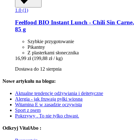
1.0 (1)
Feelfood
BIO Instant Lunch -​ Chili Sin Carne,
85 g
Szybkie przygotowanie
Pikantny
Z plasterkami słonecznika
16,99 zł
(199,88 zł / kg)
Dostawa do 12 sierpnia
Nowe artykułu na blogu:
Aktualne tendencje odżywiania i deitetyczne
Alergia - jak fruwają pyłki wiosną
Witamina E w zasadzie oczywista
Sport z psem
Pokrzywy . To nie tylko chwast.
Odkryj VitalAbo :