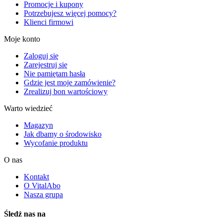
Promocje i kupony
Potrzebujesz więcej pomocy?
Klienci firmowi
Moje konto
Zaloguj się
Zarejestruj się
Nie pamiętam hasła
Gdzie jest moje zamówienie?
Zrealizuj bon wartościowy
Warto wiedzieć
Magazyn
Jak dbamy o środowisko
Wycofanie produktu
O nas
Kontakt
O VitalAbo
Nasza grupa
Śledź nas na