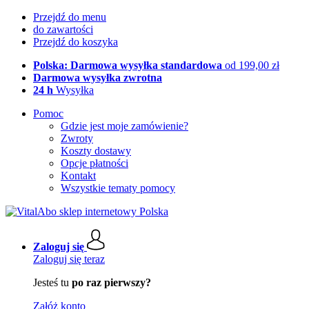
Przejdź do menu
do zawartości
Przejdź do koszyka
Polska: Darmowa wysyłka standardowa
od 199,00 zł
Darmowa wysyłka zwrotna
24 h
Wysyłka
Pomoc
Gdzie jest moje zamówienie?
Zwroty
Koszty dostawy
Opcje płatności
Kontakt
Wszystkie tematy pomocy
Zaloguj się
Zaloguj się teraz
Jesteś tu
po raz pierwszy?
Załóż konto