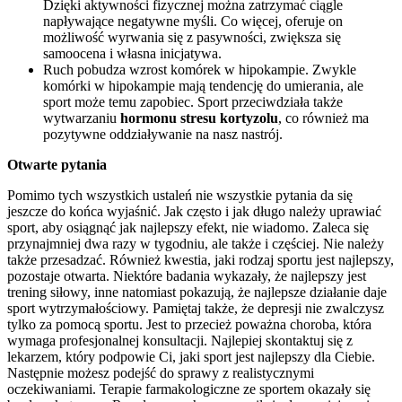
Dzięki aktywności fizycznej można zatrzymać ciągle
napływające negatywne myśli. Co więcej, oferuje on
możliwość wyrwania się z pasywności, zwiększa się
samoocena i własna inicjatywa.
Ruch pobudza wzrost komórek w hipokampie. Zwykle
komórki w hipokampie mają tendencję do umierania, ale
sport może temu zapobiec. Sport przeciwdziała także
wytwarzaniu
hormonu stresu kortyzolu
, co również ma
pozytywne oddziaływanie na nasz nastrój.
Otwarte pytania
Pomimo tych wszystkich ustaleń nie wszystkie pytania da się
jeszcze do końca wyjaśnić. Jak często i jak długo należy uprawiać
sport, aby osiągnąć jak najlepszy efekt, nie wiadomo. Zaleca się
przynajmniej dwa razy w tygodniu, ale także i częściej. Nie należy
także przesadzać. Również kwestia, jaki rodzaj sportu jest najlepszy,
pozostaje otwarta. Niektóre badania wykazały, że najlepszy jest
trening siłowy, inne natomiast pokazują, że najlepsze działanie daje
sport wytrzymałościowy. Pamiętaj także, że depresji nie zwalczysz
tylko za pomocą sportu. Jest to przecież poważna choroba, która
wymaga profesjonalnej konsultacji. Najlepiej skontaktuj się z
lekarzem, który podpowie Ci, jaki sport jest najlepszy dla Ciebie.
Następnie możesz podejść do sprawy z realistycznymi
oczekiwaniami. Terapie farmakologiczne ze sportem okazały się