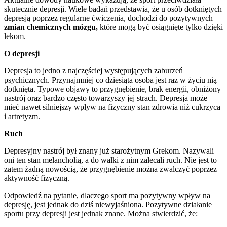
skutecznie depresji. Wiele badań przedstawia, że u osób dotkniętych
depresją poprzez regularne ćwiczenia, dochodzi do pozytywnych
zmian chemicznych mózgu,
które mogą być osiągnięte tylko dzięki
lekom.
O depresji
Depresja to jedno z najczęściej występujących zaburzeń
psychicznych. Przynajmniej co dziesiąta osoba jest raz w życiu nią
dotknięta. Typowe objawy to przygnębienie, brak energii, obniżony
nastrój oraz bardzo często towarzyszy jej strach. Depresja może
mieć nawet silniejszy wpływ na fizyczny stan zdrowia niż cukrzyca
i artretyzm.
Ruch
Depresyjny nastrój był znany już starożytnym Grekom. Nazywali
oni ten stan melancholią, a do walki z nim zalecali ruch. Nie jest to
zatem żadną nowością, że przygnębienie można zwalczyć poprzez
aktywność fizyczną.
Odpowiedź na pytanie, dlaczego sport ma pozytywny wpływ na
depresję, jest jednak do dziś niewyjaśniona. Pozytywne działanie
sportu przy depresji jest jednak znane. Można stwierdzić, że: