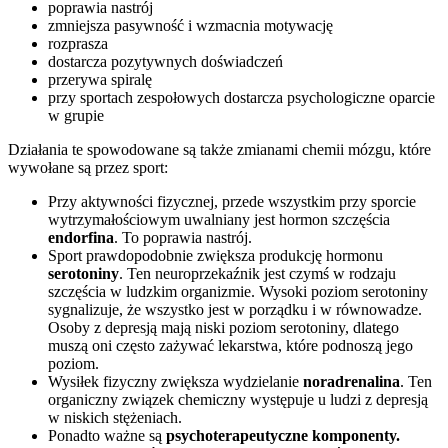
poprawia nastrój
zmniejsza pasywność i wzmacnia motywację
rozprasza
dostarcza pozytywnych doświadczeń
przerywa spiralę
przy sportach zespołowych dostarcza psychologiczne oparcie
w grupie
Działania te spowodowane są także zmianami chemii mózgu, które
wywołane są przez sport:
Przy aktywności fizycznej, przede wszystkim przy sporcie
wytrzymałościowym uwalniany jest hormon szczęścia
endorfina
. To poprawia nastrój.
Sport prawdopodobnie zwiększa produkcję hormonu
serotoniny
. Ten neuroprzekaźnik jest czymś w rodzaju
szczęścia w ludzkim organizmie. Wysoki poziom serotoniny
sygnalizuje, że wszystko jest w porządku i w równowadze.
Osoby z depresją mają niski poziom serotoniny, dlatego
muszą oni często zażywać lekarstwa, które podnoszą jego
poziom.
Wysiłek fizyczny zwiększa wydzielanie
noradrenalina
. Ten
organiczny związek chemiczny występuje u ludzi z depresją
w niskich stężeniach.
Ponadto ważne są
psychoterapeutyczne komponenty.