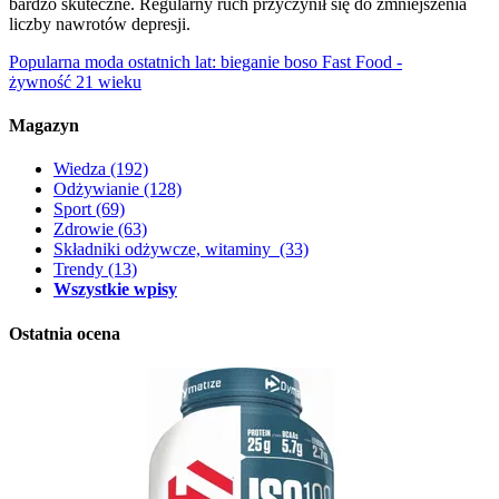
bardzo skuteczne. Regularny ruch przyczynił się do zmniejszenia
liczby nawrotów depresji.
Popularna moda ostatnich lat: bieganie boso
Fast Food -
żywność 21 wieku
Magazyn
Wiedza
(192)
Odżywianie
(128)
Sport
(69)
Zdrowie
(63)
Składniki odżywcze, witaminy
(33)
Trendy
(13)
Wszystkie wpisy
Ostatnia ocena