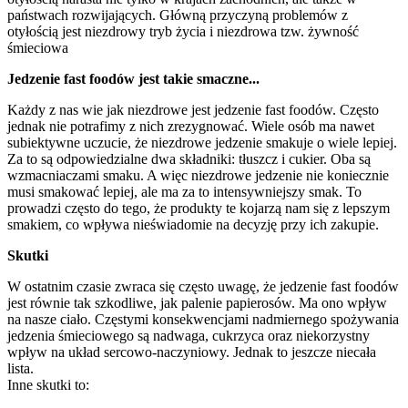
państwach rozwijających. Główną przyczyną problemów z
otyłością jest niezdrowy tryb życia i niezdrowa tzw. żywność
śmieciowa
Jedzenie fast foodów jest takie smaczne...
Każdy z nas wie jak niezdrowe jest jedzenie fast foodów. Często
jednak nie potrafimy z nich zrezygnować. Wiele osób ma nawet
subiektywne uczucie, że niezdrowe jedzenie smakuje o wiele lepiej.
Za to są odpowiedzialne dwa składniki: tłuszcz i cukier. Oba są
wzmacniaczami smaku. A więc niezdrowe jedzenie nie koniecznie
musi smakować lepiej, ale ma za to intensywniejszy smak. To
prowadzi często do tego, że produkty te kojarzą nam się z lepszym
smakiem, co wpływa nieświadomie na decyzję przy ich zakupie.
Skutki
W ostatnim czasie zwraca się często uwagę, że jedzenie fast foodów
jest równie tak szkodliwe, jak palenie papierosów. Ma ono wpływ
na nasze ciało. Częstymi konsekwencjami nadmiernego spożywania
jedzenia śmieciowego są nadwaga, cukrzyca oraz niekorzystny
wpływ na układ sercowo-naczyniowy. Jednak to jeszcze niecała
lista.
Inne skutki to: