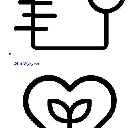
24 h
Wysyłka