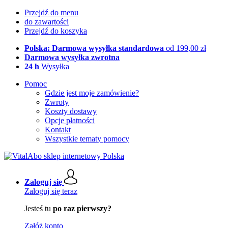
Przejdź do menu
do zawartości
Przejdź do koszyka
Polska: Darmowa wysyłka standardowa
od 199,00 zł
Darmowa wysyłka zwrotna
24 h
Wysyłka
Pomoc
Gdzie jest moje zamówienie?
Zwroty
Koszty dostawy
Opcje płatności
Kontakt
Wszystkie tematy pomocy
Zaloguj się
Zaloguj się teraz
Jesteś tu
po raz pierwszy?
Załóż konto