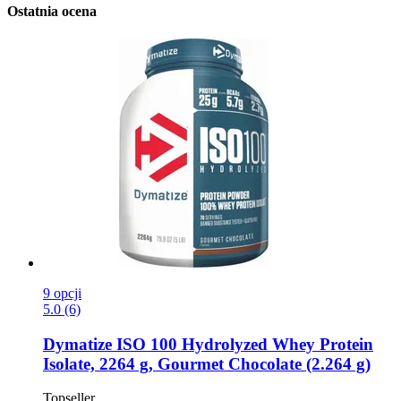
Ostatnia ocena
9 opcji
5.0 (6)
Dymatize
ISO 100 Hydrolyzed Whey Protein
Isolate, 2264 g, Gourmet Chocolate (2.264 g)
Topseller