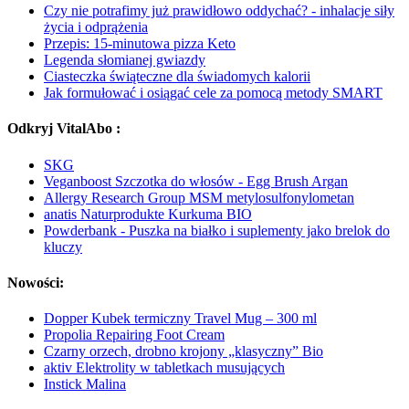
Czy nie potrafimy już prawidłowo oddychać? - inhalacje siły
życia i odprążenia
Przepis: 15-minutowa pizza Keto
Legenda słomianej gwiazdy
Ciasteczka świąteczne dla świadomych kalorii
Jak formułować i osiągać cele za pomocą metody SMART
Odkryj VitalAbo :
SKG
Veganboost Szczotka do włosów - Egg Brush Argan
Allergy Research Group MSM metylosulfonylometan
anatis Naturprodukte Kurkuma BIO
Powderbank - Puszka na białko i suplementy jako brelok do
kluczy
Nowości:
Dopper Kubek termiczny Travel Mug – 300 ml
Propolia Repairing Foot Cream
Czarny orzech, drobno krojony „klasyczny” Bio
aktiv Elektrolity w tabletkach musujących
Instick Malina