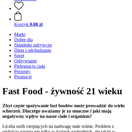
Koszyk
0,00 zł
Marki
Dobre dla
Składniki odżywcze
Dieta i odchudzanie
Sport
Odżywianie
Pielęgnacja ciała
Prezenty
Promocje
Fast Food - żywność 21 wieku
Zbyt częste spożywanie fast foodów może prowadzić do wielu
schorzeń. Dlaczego uważamy je za smaczne i jaki mają
negatywny wpływ na nasze ciało i organizm?
Liczba osób cierpiących na nadwagę stale rośnie. Problem z
otyłością narasta nie tylko w krajach zachodnich, ale także w