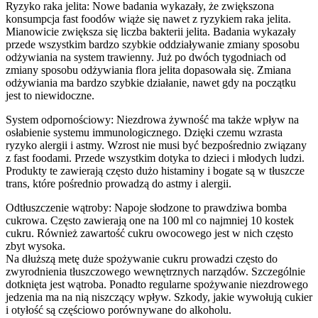
Ryzyko raka jelita: Nowe badania wykazały, że zwiększona
konsumpcja fast foodów wiąże się nawet z ryzykiem raka jelita.
Mianowicie zwiększa się liczba bakterii jelita. Badania wykazały
przede wszystkim bardzo szybkie oddziaływanie zmiany sposobu
odżywiania na system trawienny. Już po dwóch tygodniach od
zmiany sposobu odżywiania flora jelita dopasowała się. Zmiana
odżywiania ma bardzo szybkie działanie, nawet gdy na początku
jest to niewidoczne.
System odpornościowy: Niezdrowa żywność ma także wpływ na
osłabienie systemu immunologicznego. Dzięki czemu wzrasta
ryzyko alergii i astmy. Wzrost nie musi być bezpośrednio związany
z fast foodami. Przede wszystkim dotyka to dzieci i młodych ludzi.
Produkty te zawierają często dużo histaminy i bogate są w tłuszcze
trans, które pośrednio prowadzą do astmy i alergii.
Odtłuszczenie wątroby: Napoje słodzone to prawdziwa bomba
cukrowa. Często zawierają one na 100 ml co najmniej 10 kostek
cukru. Również zawartość cukru owocowego jest w nich często
zbyt wysoka.
Na dłuższą metę duże spożywanie cukru prowadzi często do
zwyrodnienia tłuszczowego wewnętrznych narządów. Szczególnie
dotknięta jest wątroba. Ponadto regularne spożywanie niezdrowego
jedzenia ma na nią niszczący wpływ. Szkody, jakie wywołują cukier
i otyłość są częściowo porównywane do alkoholu.