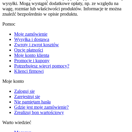
wysyłki. Mogą wystąpić dodatkowe opłaty, np. ze względu na
wagę, rozmiar lub właściwości produktów. Informacje te można
znaleźć bezpośrednio w opisie produktu.
Pomoc
Moje zamówienie
Wysyłka i dostawa
Zwroty i zwrot kosztów
Opcje płatności
Moje konto klienta
Promocje i kupony
Potrzebujesz więcej pomocy?
Klienci firmowi
Moje konto
Zaloguj się
Zarejestruj się
Nie pamiętam hasła
Gdzie jest moje zamówienie?
Zrealizuj bon wartościowy
Warto wiedzieć