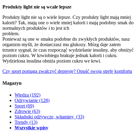
Produkty light nie są wcale lepsze
Produkty light nie są o wiele lepsze. Czy produkty light mają mniej
kalorii? Tak, mają one o wiele mniej kalorii i mają podobny smak do
normalnych produktów i to jest ich
problem.
Ponieważ są one w smaku podobne do zwykłych produktów, nasz
organizm myśli, że dostarczasz mu glukozy. Mózg daje zatem
trzustce sygnał, że czas rozpocząć wydzielanie insuliny, aby obniżyć
poziom cukru. W krwiobiegu brakuje jednak kalorii i cukru.
Wydzielona insulina obniża poziom cukru we krwi.
Czy sport pomaga zwalczyć depresję?
Opuść swoją strefę komfortu
Magazyn
Wiedza
(192)
Odżywianie
(128)
Sport
(69)
Zdrowie
(63)
Składniki odżywcze, witaminy
(33)
Trendy
(13)
Wszystkie wpisy