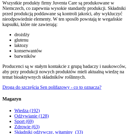
Wszystkie produkty firmy Juventa Care są produkowane w
Niemczech, co zapewnia wysokie standardy produkcji. Składniki
przed produkcją poddawane są kontroli jakości, aby wykluczyć
nieodpowiednie elementy. W ten sposób powstają te wegańskie
kapsułki, które nie zawierają:
drożdży
glutenu
laktozy
konserwantów
barwników
Producenci są w stałym kontakcie z grupą badaczy i naukowców,
aby przy produkcji nowych produktów mieli aktualną wiedzę na
temat bioaktywnych składników roślinnych.
Droga do szczęścia
Sen polifazowy - co to oznacza?
Magazyn
Wiedza
(192)
Odżywianie
(128)
Sport
(69)
Zdrowie
(63)
Składniki odżywcze, witaminy
(33)