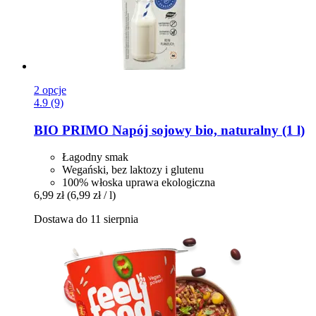
2 opcje
4.9 (9)
BIO PRIMO
Napój sojowy bio, naturalny (1 l)
Łagodny smak
Wegański, bez laktozy i glutenu
100% włoska uprawa ekologiczna
6,99 zł
(6,99 zł / l)
Dostawa do 11 sierpnia