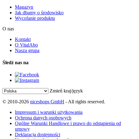
Magazyn
Jak dbamy o środowisko
Wycofanie produktu
O nas
Kontakt
O VitalAbo
Nasza grupa
Śledź nas na
Zmień kraj/język
© 2010-2026
niceshops GmbH
- All rights reserved.
Impressum i warunki użytkowania
Ochrona danych osobowych
Ogólne Warunki Handlowe i prawo do odstąpienia od
umowy
Deklaracja dostępności