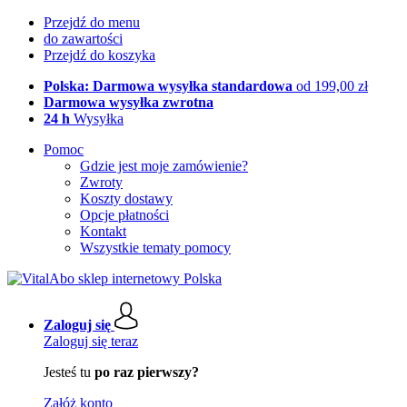
Przejdź do menu
do zawartości
Przejdź do koszyka
Polska: Darmowa wysyłka standardowa
od 199,00 zł
Darmowa wysyłka zwrotna
24 h
Wysyłka
Pomoc
Gdzie jest moje zamówienie?
Zwroty
Koszty dostawy
Opcje płatności
Kontakt
Wszystkie tematy pomocy
Zaloguj się
Zaloguj się teraz
Jesteś tu
po raz pierwszy?
Załóż konto