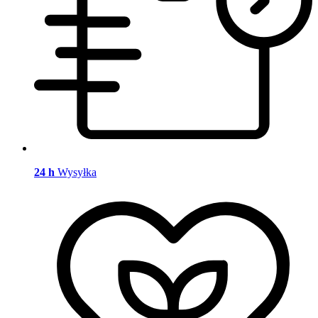
24 h
Wysyłka