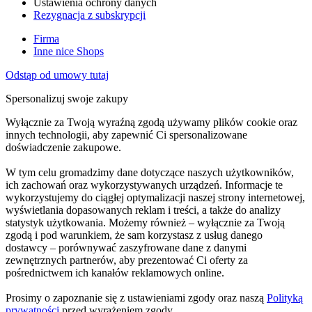
Ustawienia ochrony danych
Rezygnacja z subskrypcji
Firma
Inne nice Shops
Odstąp od umowy tutaj
Spersonalizuj swoje zakupy
Wyłącznie za Twoją wyraźną zgodą używamy plików cookie oraz
innych technologii, aby zapewnić Ci spersonalizowane
doświadczenie zakupowe.
W tym celu gromadzimy dane dotyczące naszych użytkowników,
ich zachowań oraz wykorzystywanych urządzeń. Informacje te
wykorzystujemy do ciągłej optymalizacji naszej strony internetowej,
wyświetlania dopasowanych reklam i treści, a także do analizy
statystyk użytkowania. Możemy również – wyłącznie za Twoją
zgodą i pod warunkiem, że sam korzystasz z usług danego
dostawcy – porównywać zaszyfrowane dane z danymi
zewnętrznych partnerów, aby prezentować Ci oferty za
pośrednictwem ich kanałów reklamowych online.
Prosimy o zapoznanie się z ustawieniami zgody oraz naszą
Polityką
prywatności
przed wyrażeniem zgody.