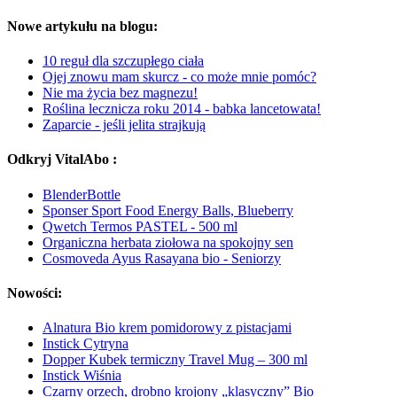
Nowe artykułu na blogu:
10 reguł dla szczupłego ciała
Ojej znowu mam skurcz - co może mnie pomóc?
Nie ma życia bez magnezu!
Roślina lecznicza roku 2014 - babka lancetowata!
Zaparcie - jeśli jelita strajkują
Odkryj VitalAbo :
BlenderBottle
Sponser Sport Food Energy Balls, Blueberry
Qwetch Termos PASTEL - 500 ml
Organiczna herbata ziołowa na spokojny sen
Cosmoveda Ayus Rasayana bio - Seniorzy
Nowości:
Alnatura Bio krem pomidorowy z pistacjami
Instick Cytryna
Dopper Kubek termiczny Travel Mug – 300 ml
Instick Wiśnia
Czarny orzech, drobno krojony „klasyczny” Bio