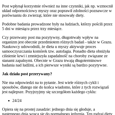
Post wpłynął korzystnie również na inne czynniki, jak np. wzmocnił
układ odpornościowy myszy oraz poprawił zdolności poznawcze w
porównaniu do zwierząt, które nie stosowały diety.
Podobne badania prowadzone były na ludziach, którzy pościli przez
5 dni w miesiącu przez trzy miesiące.
Czy przerwany post ma pozytywny, długotrwały wpływ na
organizm jest obecnie przedmiotem różnych badań - także w Grazu.
Naukowcy udowodnili, że dieta u myszy aktywuje proces
samooczyszczania komórek tzw. autofagia. Ponadto dieta obniżyła
ciśnienie krwi i zmniejszyła zapadalność na choroby związane ze
stanami zapalnymi. Obecnie w Grazu trwają długoterminowe
badania nad ludźmi, a ich pierwsze wyniki są bardzo pozytywne.
Jak działa post przerywany?
Nie ma odpowiedzi na to pytanie. Jest wiele różnych cykli i
sposobów, dlatego nie do końca wiadomo, które z tych rozwiązań
jest najlepsze. Przyjrzyjmy się szczegółom każdego cyklu:
24/24
Opiera się na prostej zasadzie: jednego dnia się głoduje, a
następnego dnia wraca się do normalnego jedzenia. Ten rodzaj diety