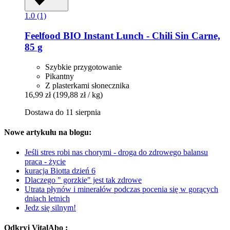
1.0 (1)
Feelfood
BIO Instant Lunch -​ Chili Sin Carne,
85 g
Szybkie przygotowanie
Pikantny
Z plasterkami słonecznika
16,99 zł
(199,88 zł / kg)
Dostawa do 11 sierpnia
Nowe artykułu na blogu:
Jeśli stres robi nas chorymi - droga do zdrowego balansu
praca - życie
kuracja Biotta dzień 6
Dlaczego " gorzkie" jest tak zdrowe
Utrata płynów i minerałów podczas pocenia się w gorących
dniach letnich
Jedz się silnym!
Odkryj VitalAbo :