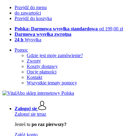
Przejdź do menu
do zawartości
Przejdź do koszyka
Polska: Darmowa wysyłka standardowa
od 199,00 zł
Darmowa wysyłka zwrotna
24 h
Wysyłka
Pomoc
Gdzie jest moje zamówienie?
Zwroty
Koszty dostawy
Opcje płatności
Kontakt
Wszystkie tematy pomocy
Zaloguj się
Zaloguj się teraz
Jesteś tu
po raz pierwszy?
Załóż konto