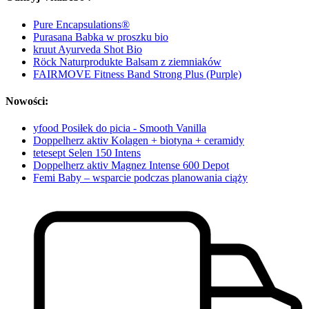
Pure Encapsulations®
Purasana Babka w proszku bio
kruut Ayurveda Shot Bio
Röck Naturprodukte Balsam z ziemniaków
FAIRMOVE Fitness Band Strong Plus (Purple)
Nowości:
yfood Posiłek do picia - Smooth Vanilla
Doppelherz aktiv Kolagen + biotyna + ceramidy
tetesept Selen 150 Intens
Doppelherz aktiv Magnez Intense 600 Depot
Femi Baby – wsparcie podczas planowania ciąży