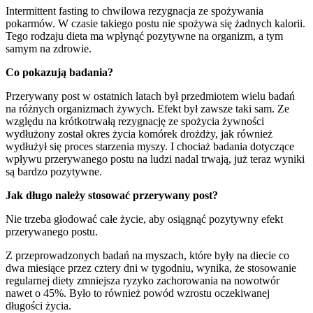
Intermittent fasting to chwilowa rezygnacja ze spożywania
pokarmów. W czasie takiego postu nie spożywa się żadnych kalorii.
Tego rodzaju dieta ma wpłynąć pozytywne na organizm, a tym
samym na zdrowie.
Co pokazują badania?
Przerywany post w ostatnich latach był przedmiotem wielu badań
na różnych organizmach żywych. Efekt był zawsze taki sam. Ze
względu na krótkotrwałą rezygnację ze spożycia żywności
wydłużony został okres życia komórek drożdży, jak również
wydłużył się proces starzenia myszy. I chociaż badania dotyczące
wpływu przerywanego postu na ludzi nadal trwają, już teraz wyniki
są bardzo pozytywne.
Jak długo należy stosować przerywany post?
Nie trzeba głodować całe życie, aby osiągnąć pozytywny efekt
przerywanego postu.
Z przeprowadzonych badań na myszach, które były na diecie co
dwa miesiące przez cztery dni w tygodniu, wynika, że stosowanie
regularnej diety zmniejsza ryzyko zachorowania na nowotwór
nawet o 45%. Było to również powód wzrostu oczekiwanej
długości życia.