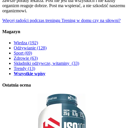
zawsze porady lekarza. Post nie jest dla wszystkich i nie każdy
organizm reaguje dobrze. Post ma wspierać, a nie szkodzić naszemu
organizmowi.
Więcej radości podczas treningu
Trening w domu czy na siłowni?
Magazyn
Wiedza
(192)
Odżywianie
(128)
Sport
(69)
Zdrowie
(63)
Składniki odżywcze, witaminy
(33)
Trendy
(13)
Wszystkie wpisy
Ostatnia ocena