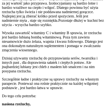
za jej wartość jako przyprawa. Izotiocyjaniany są bardzo lotne i
bardzo wrażliwe na ciepło i wilgoć. Dlatego powinna być użyta
rzeżucha tylko świeża i nie poddawana nadmiernej gorączce.
Najlepiej jest ją zbierać krótko przed spożyciem. Jeśli jest
nadmiernie myta , staje się rozmiękła.Pozostaje dłużej w kuchni bez
użycia - wysycha bardzo szybko.
Wysoka zawartość witaminy C i witaminy B sprawia, że ​​rzeżucha
jest bardzo lubianą bombą witaminową. Poza tym zawiera
niesamowicie dużo żelaza, wapnia i kwasu foliowego. Dlatego jest
ona dokonałym naturalnym suplementem i pomaga w zwalczaniu
zmączenia wiosennego.
Dzisiaj używamy rzeżuchę do przyprawiania serów, twarożku i
innych past , dla doprawienia sałatek i ciepłych potraw. Ale
jnajbardziej lubiany jest chleb z masłem lub smalcem i na nim
posypana rzeżucha.
Szczególnie ładne i praktyczne są uprawy rzeżuchy na własnym
parapecie. Ponieważ ona rośnie praktycznie na każdej wilgotnej
podstawie , jest bardzo łatwa w uprawie.
Do tego celu potrzeba:
nasiona rzeżuchy,