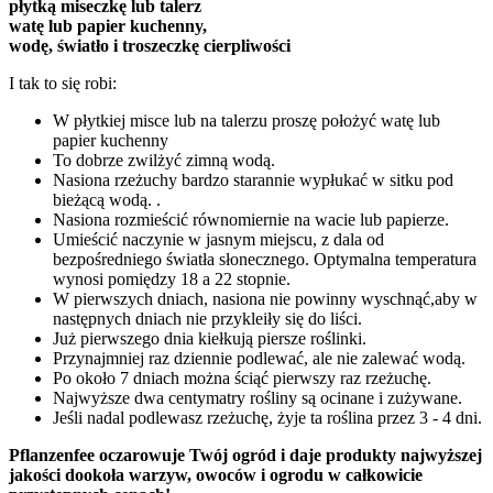
płytką miseczkę lub talerz
watę lub papier kuchenny,
wodę, światło i troszeczkę cierpliwości
I tak to się robi:
W płytkiej misce lub na talerzu proszę położyć watę lub
papier kuchenny
To dobrze zwilżyć zimną wodą.
Nasiona rzeżuchy bardzo starannie wypłukać w sitku pod
bieżącą wodą. .
Nasiona rozmieścić równomiernie na wacie lub papierze.
Umieścić naczynie w jasnym miejscu, z dala od
bezpośredniego światła słonecznego. Optymalna temperatura
wynosi pomiędzy 18 a 22 stopnie.
W pierwszych dniach, nasiona nie powinny wyschnąć,aby w
następnych dniach nie przykleiły się do liści.
Już pierwszego dnia kiełkują piersze roślinki.
Przynajmniej raz dziennie podlewać, ale nie zalewać wodą.
Po około 7 dniach można ściąć pierwszy raz rzeżuchę.
Najwyższe dwa centymatry rośliny są ocinane i zużywane.
Jeśli nadal podlewasz rzeżuchę, żyje ta roślina przez 3 - 4 dni.
Pflanzenfee oczarowuje Twój ogród i daje produkty najwyższej
jakości dookoła warzyw, owoców i ogrodu w całkowicie