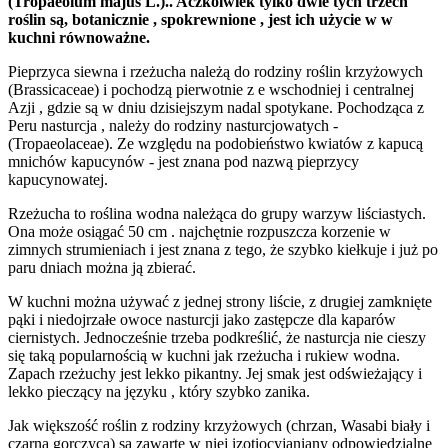
(Tropaeolum majus L.).. Aczkolwiek tylko dwie tych trzech
roślin są, botanicznie , spokrewnione , jest ich użycie w w
kuchni
równoważne.
Pieprzyca siewna i rzeżucha należą do rodziny roślin krzyżowych
(Brassicaceae) i pochodzą pierwotnie z e wschodniej i centralnej
Azji , gdzie są w dniu dzisiejszym nadal spotykane. Pochodząca z
Peru nasturcja , należy do rodziny nasturcjowatych -
(Tropaeolaceae). Ze względu na podobieństwo kwiatów z kapucą
mnichów kapucynów - jest znana pod nazwą pieprzycy
kapucynowatej.
Rzeżucha to roślina wodna należąca do grupy warzyw liściastych.
Ona może osiągać 50 cm . najchętnie rozpuszcza korzenie w
zimnych strumieniach i jest znana z tego, że szybko kiełkuje i już po
paru dniach można ją zbierać.
W kuchni można używać z jednej strony liście, z drugiej zamknięte
pąki i niedojrzałe owoce nasturcji jako zastępcze dla kaparów
ciernistych. Jednocześnie trzeba podkreślić, że nasturcja nie cieszy
się taką popularnością w kuchni jak rzeżucha i rukiew wodna.
Zapach rzeżuchy jest lekko pikantny. Jej smak jest odświeżający i
lekko pieczący na języku , który szybko zanika.
Jak większość roślin z rodziny krzyżowych (chrzan, Wasabi biały i
czarna gorczyca) są zawarte w niej izotiocyjaniany odpowiedzialne