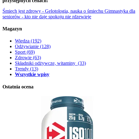
przystępnych cenach!
Śmiech jest zdrowy - Gelotologia, nauka o śmiechu
Gimnastyka dla
seniorów - kto nie daje spokoju nie rdzewieje
Magazyn
Wiedza
(192)
Odżywianie
(128)
Sport
(69)
Zdrowie
(63)
Składniki odżywcze, witaminy
(33)
Trendy
(13)
Wszystkie wpisy
Ostatnia ocena