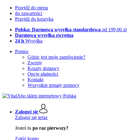
Przejdź do menu
do zawartości
Przejdź do koszyka
Polska: Darmowa wysyłka standardowa
od 199,00 zł
Darmowa wysyłka zwrotna
24 h
Wysyłka
Pomoc
Gdzie jest moje zamówienie?
Zwroty
Koszty dostawy
Opcje płatności
Kontakt
Wszystkie tematy pomocy
Zaloguj się
Zaloguj się teraz
Jesteś tu
po raz pierwszy?
Załóż konto