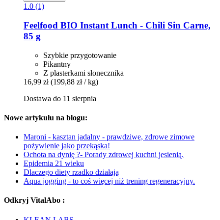
1.0 (1)
Feelfood
BIO Instant Lunch -​ Chili Sin Carne,
85 g
Szybkie przygotowanie
Pikantny
Z plasterkami słonecznika
16,99 zł
(199,88 zł / kg)
Dostawa do 11 sierpnia
Nowe artykułu na blogu:
Maroni - kasztan jadalny - prawdziwe, zdrowe zimowe
pożywienie jako przekąska!
Ochota na dynię ?- Porady zdrowej kuchni jesienią.
Epidemia 21 wieku
Dlaczego diety rzadko działają
Aqua jogging - to coś więcej niż trening regeneracyjny.
Odkryj VitalAbo :
KLEAN LABS