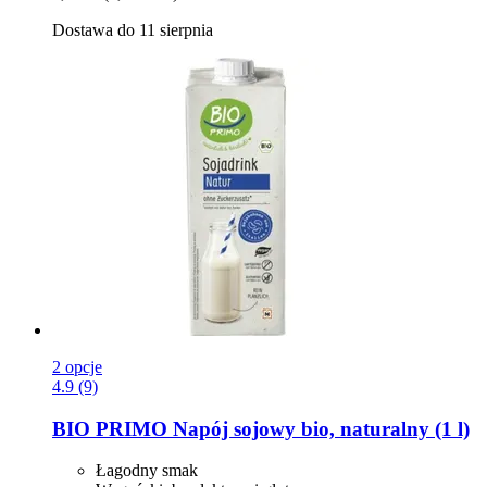
Dostawa do 11 sierpnia
2 opcje
4.9 (9)
BIO PRIMO
Napój sojowy bio, naturalny (1 l)
Łagodny smak